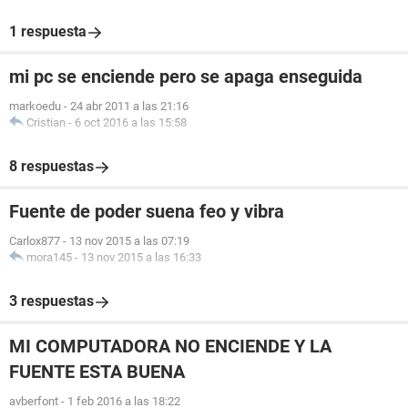
1 respuesta
mi pc se enciende pero se apaga enseguida
markoedu
-
24 abr 2011 a las 21:16
Cristian
-
6 oct 2016 a las 15:58
8 respuestas
Fuente de poder suena feo y vibra
Carlox877
-
13 nov 2015 a las 07:19
mora145
-
13 nov 2015 a las 16:33
3 respuestas
MI COMPUTADORA NO ENCIENDE Y LA
FUENTE ESTA BUENA
avberfont
-
1 feb 2016 a las 18:22