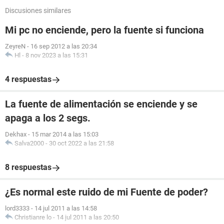
Discusiones similares
Mi pc no enciende, pero la fuente si funciona
ZeyreN
-
16 sep 2012 a las 20:34
Hl
-
8 nov 2023 a las 15:31
4 respuestas
La fuente de alimentación se enciende y se
apaga a los 2 segs.
Dekhax
-
15 mar 2014 a las 15:03
Salva2000
-
30 oct 2022 a las 21:58
8 respuestas
¿Es normal este ruido de mi Fuente de poder?
lord3333
-
14 jul 2011 a las 14:58
Christianre lo
-
14 jul 2011 a las 20:50