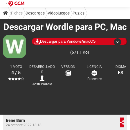
Fiches
Descargas
Videojuegos
Puzles
Descargar Wordle para PC, Mac
Descargar para Windows/macOS
(671,1 Ko)
1 VOTO
DESARROLLADO
VERSIÓN
LICENCIA
IDIOMA
4 / 5
R
ES
Freeware
Josh Wardle
Irene Burn
24 octobre 2022 18:18