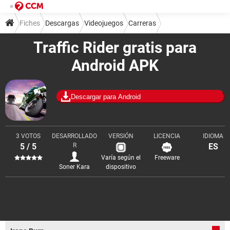
Fiches
Descargas
Videojuegos
Carreras
Traffic Rider gratis para
Android APK
Descargar para Android
3 VOTOS
DESARROLLADO
VERSIÓN
LICENCIA
IDIOMA
5 / 5
R
ES
Varía según el
Freeware
Soner Kara
dispositivo