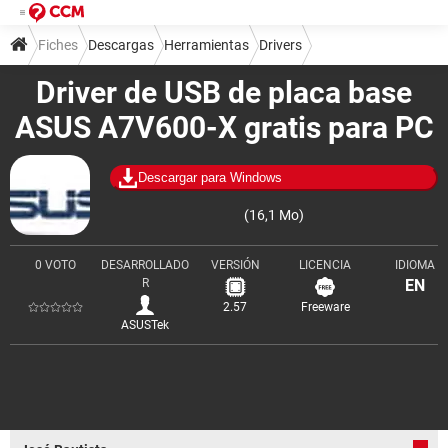
Fiches
Descargas
Herramientas
Drivers
Driver de USB de placa base
ASUS A7V600-X gratis para PC
Descargar para Windows
(16,1 Mo)
0 VOTO
DESARROLLADO
VERSIÓN
LICENCIA
IDIOMA
R
EN
2.57
Freeware
ASUSTek