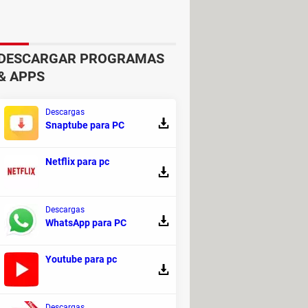
ón detallada sobre los juegos,
ten configurar ajustes relacionados
DESCARGAR PROGRAMAS
& APPS
Descargas
 Afortunadamente,
existen
guías
Snaptube para PC
Netflix para pc
Descargas
WhatsApp para PC
Youtube para pc
ya no está siendo mantenido por su
Descargas