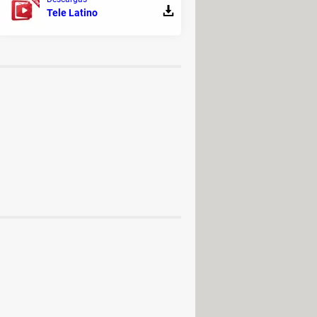
Tele Latino
mas - Descarga de vídeos
amas - Copias de seguridad y
de