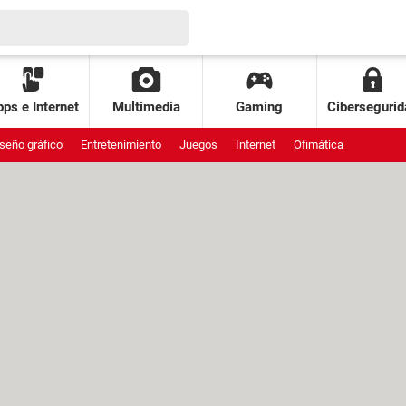
ps e Internet
Multimedia
Gaming
Cibersegurid
seño gráfico
Entretenimiento
Juegos
Internet
Ofimática