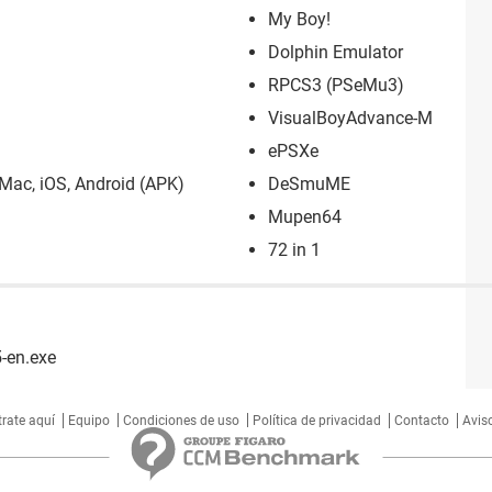
My Boy!
Dolphin Emulator
RPCS3 (PSeMu3)
VisualBoyAdvance-M
ePSXe
Mac, iOS, Android (APK)
DeSmuME
Mupen64
72 in 1
-en.exe
trate aquí
Equipo
Condiciones de uso
Política de privacidad
Contacto
Aviso