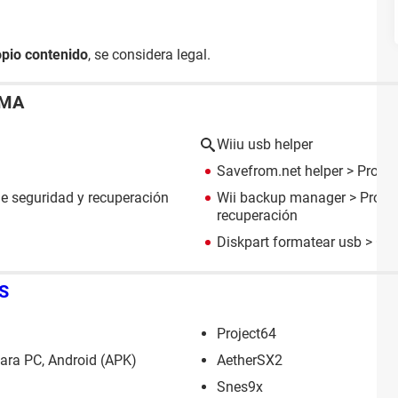
opio contenido
, se considera legal.
EMA
Wiiu usb helper
Savefrom.net helper
> Progra
e seguridad y recuperación
Wii backup manager
> Progr
recuperación
Diskpart formatear usb
> Gui
S
Project64
ara PC, Android (APK)
AetherSX2
Snes9x