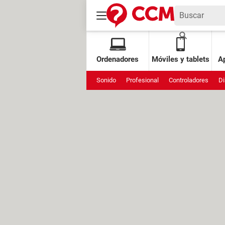
Ordenadores
Móviles y tablets
Ap
Sonido
Profesional
Controladores
Di