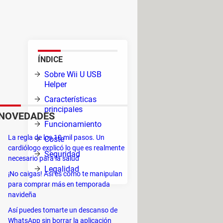
os de Wii U en tu PC. Es una
a.
ÍNDICE
nar
Sobre Wii U USB
a
Helper
crear
Características
principales
NOVEDADES
Funcionamiento
La regla de los 10 mil pasos. Un
Coste
cardiólogo explicó lo que es realmente
Seguridad
necesario para la salud
Legalidad
¡No caigas! Así es como te manipulan
o.
para comprar más en temporada
navideña
rganizar y acceder a los juegos de
Así puedes tomarte un descanso de
WhatsApp sin borrar la aplicación