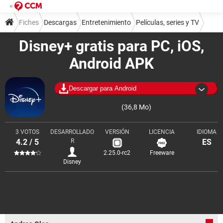
Fiches
Descargas
Entretenimiento
Películas, series y TV
Disney+ gratis para PC, iOS,
Android APK
Descargar para Android
(36,8 Mo)
3 VOTOS
DESARROLLADO
VERSIÓN
LICENCIA
IDIOMA
4.2 / 5
R
ES
2.25.0-rc2
Freeware
Disney