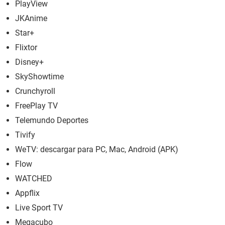
PlayView
JKAnime
Star+
Flixtor
Disney+
SkyShowtime
Crunchyroll
FreePlay TV
Telemundo Deportes
Tivify
WeTV: descargar para PC, Mac, Android (APK)
Flow
WATCHED
Appflix
Live Sport TV
Megacubo