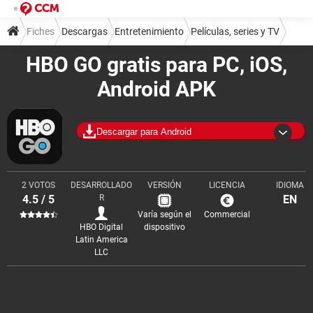
Fiches
Descargas
Entretenimiento
Películas, series y TV
HBO GO gratis para PC, iOS,
Android APK
Descargar para Android
2 VOTOS
DESARROLLADO
VERSIÓN
LICENCIA
IDIOMA
4.5 / 5
R
EN
Varía según el
Commercial
HBO Digital
dispositivo
Latin America
LLC