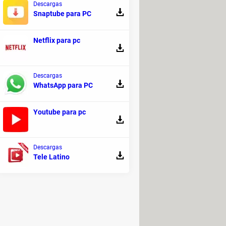
Descargas
Snaptube para PC
Netflix para pc
Descargas
WhatsApp para PC
Youtube para pc
Descargas
ás, se trata de un servicio legal,
Tele Latino
u Android. No obstante, la gran
 quieres tener acceso a un catálogo