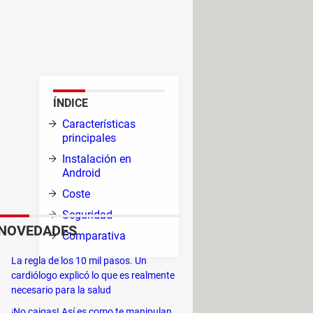
paña completamente gratis.
ntales que también podrás ver
ÍNDICE
Características
principales
Instalación en
Android
pago,
Coste
Seguridad
 que
NOVEDADES
Comparativa
La regla de los 10 mil pasos. Un
cardiólogo explicó lo que es realmente
llegas tarde.
necesario para la salud
¡No caigas! Así es como te manipulan