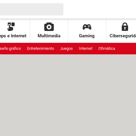
ps e Internet
Multimedia
Gaming
Cibersegurid
seño gráfico
Entretenimiento
Juegos
Internet
Ofimática