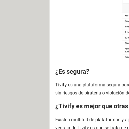
¿Es segura?
Tivify es una plataforma segura para
sin riesgos de piratería o violación 
¿Tivify es mejor que otra
Existen multitud de plataformas y ap
ventaja de Tivify es que se trata de