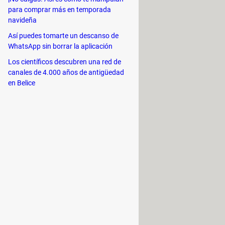
para comprar más en temporada
navideña
. Además, tiene una
guía de TV
, para
Así puedes tomarte un descanso de
a consultar lo más interesante de
WhatsApp sin borrar la aplicación
Los científicos descubren una red de
canales de 4.000 años de antigüedad
en Belice