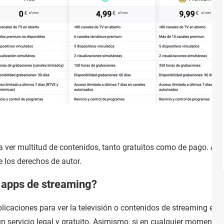
 ver multitud de contenidos, tanto gratuitos como de pago. Adem
de los derechos de autor.
s apps de streaming?
licaciones para ver la televisión o contenidos de streaming en t
 un servicio legal y gratuito. Asimismo, si en cualquier momento