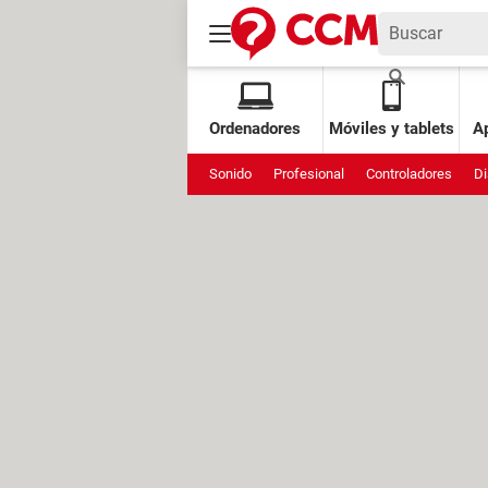
Ordenadores
Móviles y tablets
Ap
Sonido
Profesional
Controladores
Di