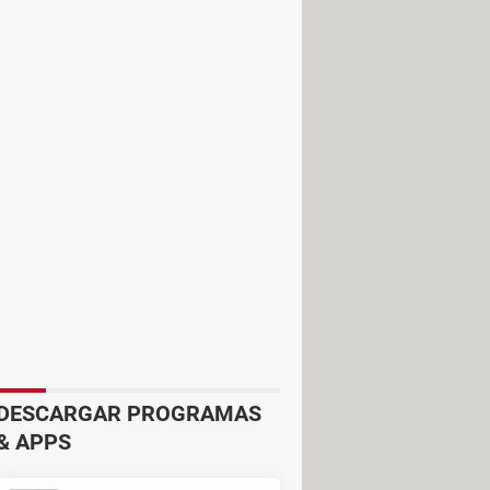
APK, tendrás que autorizar la
e a
Ajustes > Seguridad
y habilita la
a donde te aparecerá el archivo listo
o a apps y a una parte del catálogo
ivify Premium
, con más opciones
DESCARGAR PROGRAMAS
nidos
premium
.
& APPS