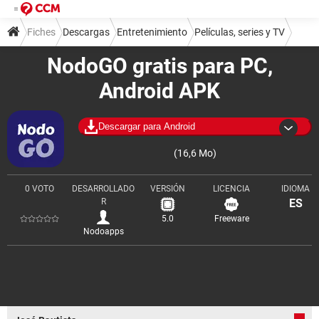
Fiches
Descargas
Entretenimiento
Películas, series y TV
NodoGO gratis para PC,
Android APK
Descargar para Android
(16,6 Mo)
0 VOTO
DESARROLLADO
VERSIÓN
LICENCIA
IDIOMA
R
ES
5.0
Freeware
Nodoapps