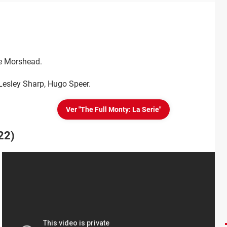
ne Morshead.
 Lesley Sharp, Hugo Speer.
Ver "The Full Monty: La Serie"
022)