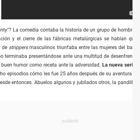
nty"? La comedia contaba la historia de un grupo de hombres de 
ación y el cierre de las fábricas metalúrgicas se habían que
w de
strippers
masculinos triunfaba entre las mujeres del barrio,
upo terminaba presentándose ante una multitud de desenfrenadas
el buen humor como receta ante la adversidad.
La nueva serie
p
ho episodios cómo les fue 25 años después de su aventura y 
desde entonces. Abuelos algunos y jubilados otros, la pandilla