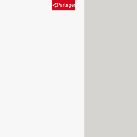
Partager
ista de nuestras series
, comedias y dramas.