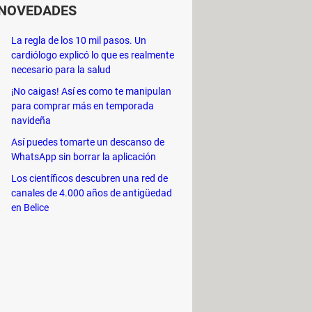
NOVEDADES
La regla de los 10 mil pasos. Un
cardiólogo explicó lo que es realmente
necesario para la salud
¡No caigas! Así es como te manipulan
para comprar más en temporada
navideña
por Jon Krakauer
Under the Banner of
Así puedes tomarte un descanso de
WhatsApp sin borrar la aplicación
 estado de Utah, en Estados Unidos,
icia de East Rockwell, en el año 1984.
Los científicos descubren una red de
canales de 4.000 años de antigüedad
e los Últimos Días, coloquialmente
en Belice
s. El detective al cual se le asigna
ar, junto al detective miembro de la
cuando los primeros indicios apunten
ará a cuestionar sus convicciones