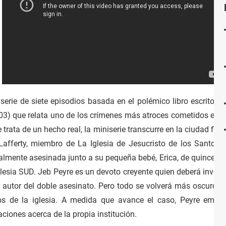
serie de siete episodios basada en el polémico libro escrito 
3) que relata uno de los crímenes más atroces cometidos en el
rata de un hecho real, la miniserie transcurre en la ciudad fict
afferty, miembro de La Iglesia de Jesucristo de los Santos d
ente asesinada junto a su pequeña bebé, Erica, de quince mese
esia SUD. Jeb Peyre es un devoto creyente quien deberá investig
 al autor del doble asesinato. Pero todo se volverá más oscuro 
os de la iglesia. A medida que avance el caso, Peyre empez
laciones acerca de la propia institución.