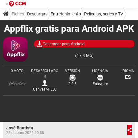
Fiches
Descargas
Entretenimiento
Películas, series y TV
Appflix gratis para Android APK
Descargar para Android
(17,4 Mo)
0 VOTO
DESARROLLADO
VERSIÓN
LICENCIA
IDIOMA
R
ES
2.0.3
Freeware
CanvasMi LLC
José Bautista
25 octobre 2022 20:38