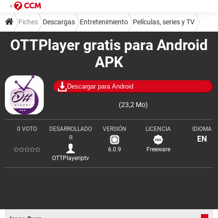
Fiches
Descargas
Entretenimiento
Películas, series y TV
OTTPlayer gratis para Android
APK
Descargar para Android
(23,2 Mo)
0 VOTO
DESARROLLADO
VERSIÓN
LICENCIA
IDIOMA
R
EN
6.0.9
Freeware
OTTPlayeriptv