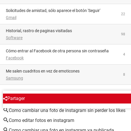
Solicitudes de amistad, sólo aparece el botón 'Seguir'
22
Gmail
historial, rastro de paginas visitadas
98
Software
Cómo entrar al Facebook de otra persona sin contraseña
4
Facebook
Me salen cuadritos en vez de emoticones
8
Samsung
ALREDEDOR DEL MISMO TEMA
Partager
Como cambiar una foto de instagram sin perder los likes
Como editar fotos en instagram
Como cambiar una foto en instagram ya publicada