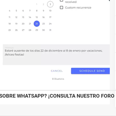
© Blueticks
SOBRE WHATSAPP? ¡CONSULTA NUESTRO FORO D