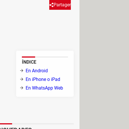
Partager
tar avisos, celebraciones,
rma nativa, por suerte existen
la
ÍNDICE
En Android
En iPhone o iPad
En WhatsApp Web
el
sApp Business
, lo que la hace
de mensajería como