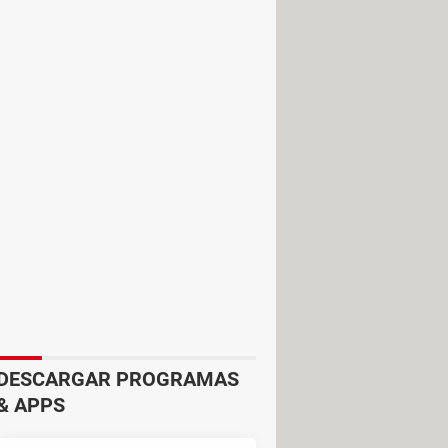
esde tu navegador. Para ello,
 lado de la opción de envío de
deseas programarlo. También puedes
o mandarlo de forma recurrente.
DESCARGAR PROGRAMAS
& APPS