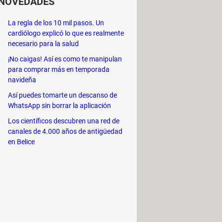
NOVEDADES
arios
. Además, podrás programar
La regla de los 10 mil pasos. Un
s. Tras descargarla, solo tienes que
cardiólogo explicó lo que es realmente
 (
Programa un mensaje
) y
necesario para la salud
¡No caigas! Así es como te manipulan
para comprar más en temporada
navideña
Así puedes tomarte un descanso de
WhatsApp sin borrar la aplicación
Los científicos descubren una red de
 mensajes para enviarlos cuando más
canales de 4.000 años de antigüedad
icos
.
en Belice
orios de reuniones, etc. Tan solo
 los mensajes, escribir el texto y