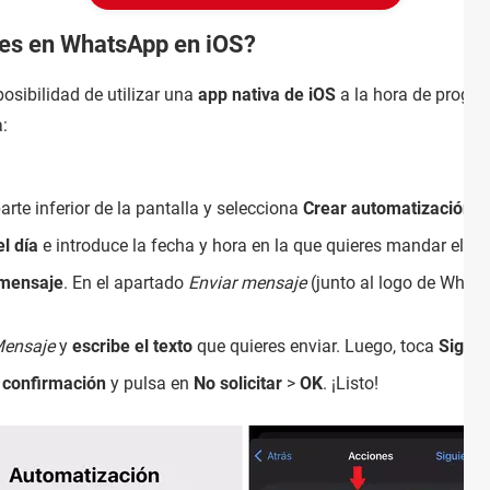
es en WhatsApp en iOS?
posibilidad de utilizar una
app nativa de iOS
a la hora de prog
a:
arte inferior de la pantalla y selecciona
Crear automatización p
l día
e introduce la fecha y hora en la que quieres mandar el 
"mensaje
. En el apartado
Enviar mensaje
(junto al logo de What
ensaje
y
escribe el texto
que quieres enviar. Luego, toca
Siguie
r confirmación
y pulsa en
No
solicitar
>
OK
. ¡Listo!