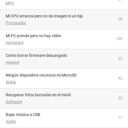
MP3
Mi CPU arranca pero no da imagen ni un bip
28
Procesador
Mi PC prende pero no hay vídeo
139
Hardware
Cómo borrar firmware descargado
23
Huawei
Ningún dispositivo reconoce mi MicroSD
42
Nokia
Recuperar fotos borradas en el móvil
25
Software
Bajar música a USB
11
Audio