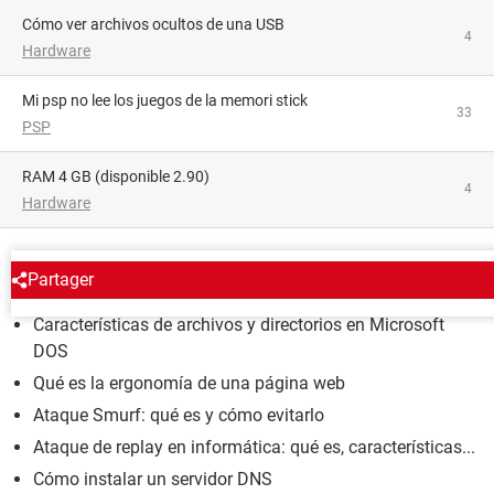
Cómo ver archivos ocultos de una USB
4
Hardware
mi psp no lee los juegos de la memori stick
33
PSP
RAM 4 GB (disponible 2.90)
4
Hardware
ENCICLOPEDIA
Partager
Características de archivos y directorios en Microsoft
DOS
Qué es la ergonomía de una página web
Ataque Smurf: qué es y cómo evitarlo
Ataque de replay en informática: qué es, características...
Cómo instalar un servidor DNS