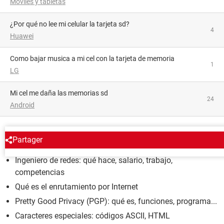
Móviles y tabletas
¿Por qué no lee mi celular la tarjeta sd?
4
Huawei
como bajar musica a mi cel con la tarjeta de memoria
1
LG
mi cel me daña las memorias sd
24
Android
ENCICLOPEDIA
Partager
Ingeniero de redes: qué hace, salario, trabajo,
competencias
Qué es el enrutamiento por Internet
Pretty Good Privacy (PGP): qué es, funciones, programa...
Caracteres especiales: códigos ASCII, HTML