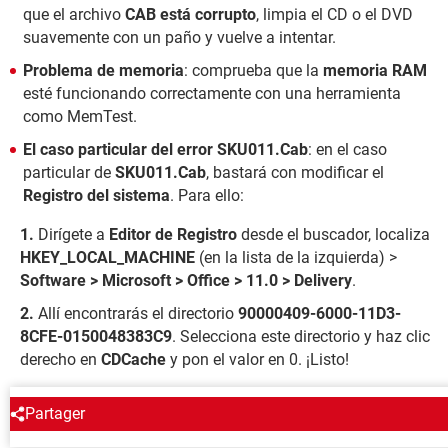
que el archivo
CAB
está corrupto
, limpia el CD o el DVD
suavemente con un paño y vuelve a intentar.
Problema de memoria
: comprueba que la
memoria RAM
esté funcionando correctamente con una herramienta
como MemTest.
El caso particular del error SKU011.Cab
: en el caso
particular de
SKU011.Cab
, bastará con modificar el
Registro del sistema
. Para ello:
Dirígete a
Editor de Registro
desde el buscador, localiza
HKEY_LOCAL_MACHINE
(en la lista de la izquierda) >
Software > Microsoft > Office > 11.0 > Delivery
.
Allí encontrarás el directorio
90000409-6000-11D3-
8CFE-0150048383C9
. Selecciona este directorio y haz clic
derecho en
CDCache
y pon el valor en 0. ¡Listo!
ALREDEDOR DEL MISMO TEMA
Partager