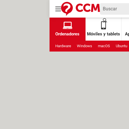
Ordenadores
Móviles y tablets
Ap
Hardware
Windows
macOS
Ubuntu