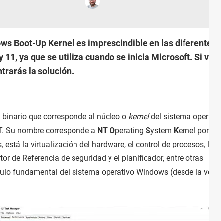
ows Boot-Up Kernel es imprescindible en las diferentes
1, ya que se utiliza cuando se inicia Microsoft. Si ves
trarás la solución.
e binario que corresponde al núcleo o
kernel
del sistema operati
T. Su nombre corresponde a
NT
O
perating
S
ystem
K
ernel por su
, está la virtualización del hardware, el control de procesos, la
or de Referencia de seguridad y el planificador, entre otras
dulo fundamental del sistema operativo Windows (desde la vers