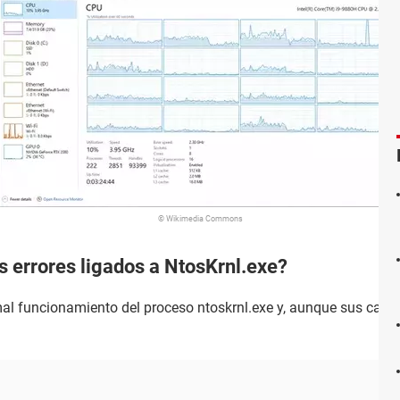
© Wikimedia Commons
s errores ligados a NtosKrnl.exe?
 mal funcionamiento del proceso ntoskrnl.exe y, aunque sus caus