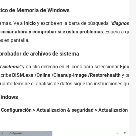
tico de Memoria de Windows
ramas. Ve a
Inicio
y escribe en la barra de búsqueda
"
diagnostic
iniciar ahora y comprobar si existen problemas
. Espera a que s
es en pantalla.
probador de archivos de sistema
l sistema
"
y da clic derecho en el icono para seleccionar
Ejecut
cribe
DISM.exe /Online /Cleanup-image /Restorehealth
y pres
Cuanto termine el análisis de datos sigue las instrucciones que 
 Windows
a
Configuración >
Actualización & seguridad > Actualización d