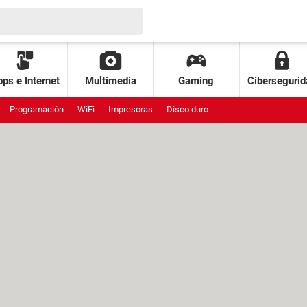
ps e Internet
Multimedia
Gaming
Cibersegurid
Programación
WiFi
Impresoras
Disco duro