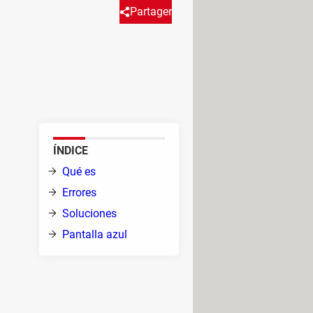
Partager
 versiones de Windows, desde
 un mensaje de error al ejecutar
ÍNDICE
vo en
Qué es
s
Errores
Soluciones
Pantalla azul
ión