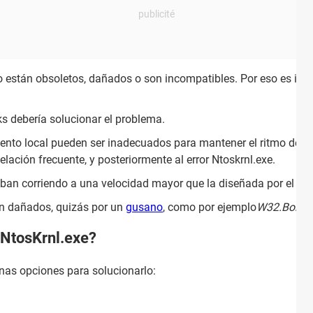
vo están obsoletos, dañados o son incompatibles. Por eso es im
ks debería solucionar el problema.
o local pueden ser inadecuados para mantener el ritmo de las 
lación frecuente, y posteriormente al error Ntoskrnl.exe.
ban corriendo a una velocidad mayor que la diseñada por el fab
án dañados, quizás por un
gusano
, como por ejemplo
W32.Bolza
 NtosKrnl.exe?
nas opciones para solucionarlo: