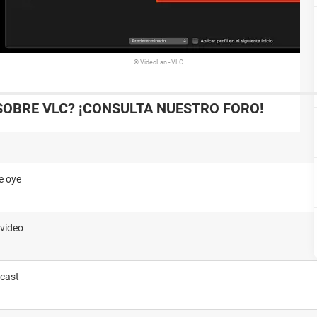
© VideoLan - VLC
SOBRE VLC? ¡CONSULTA NUESTRO FORO!
e oye
 video
ecast