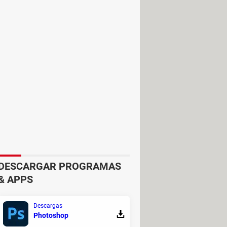
r logo
y en la barra que aparece
osición y la transparencia. ¡Listo!
DESCARGAR PROGRAMAS
& APPS
Descargas
Photoshop