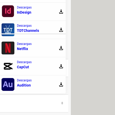
Descargas
InDesign
Descargas
TDTChannels
Descargas
Netflix
RESPUESTAS
Descargas
CapCut
64
Descargas
Audition
33
8