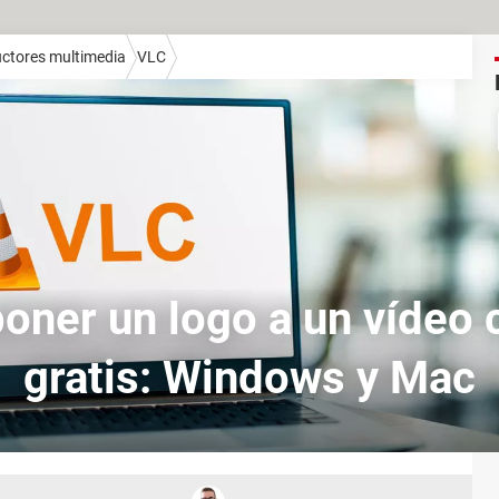
ctores multimedia
VLC
oner un logo a un vídeo 
gratis: Windows y Mac