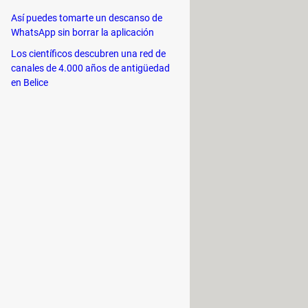
Así puedes tomarte un descanso de
WhatsApp sin borrar la aplicación
Los científicos descubren una red de
canales de 4.000 años de antigüedad
en Belice
es ve a la pestaña
Superposición
y