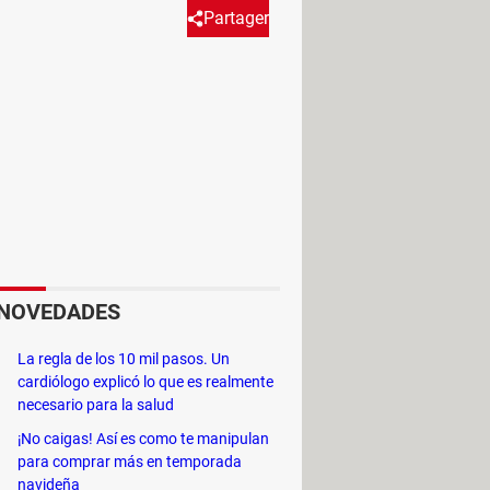
Partager
er que con VLC es posible
r y el programa VLC descargado
NOVEDADES
La regla de los 10 mil pasos. Un
cardiólogo explicó lo que es realmente
necesario para la salud
¡No caigas! Así es como te manipulan
para comprar más en temporada
navideña