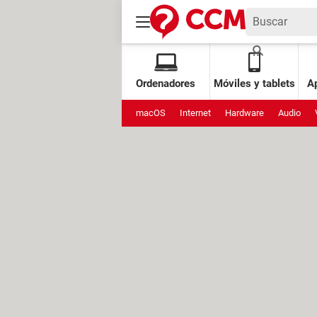
Ordenadores
Móviles y tablets
Ap
macOS
Internet
Hardware
Audio