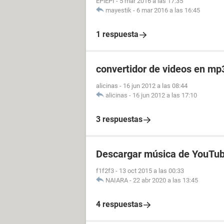
EPiEPI
-
5 mar 2016 a las 17:35
mayestik
-
6 mar 2016 a las 16:45
1 respuesta
convertidor de videos en mp
alicinas
-
16 jun 2012 a las 08:44
alicinas
-
16 jun 2012 a las 17:10
3 respuestas
Descargar música de YouTub
f1f2f3
-
13 oct 2015 a las 00:33
NAIARA
-
22 abr 2020 a las 13:45
4 respuestas