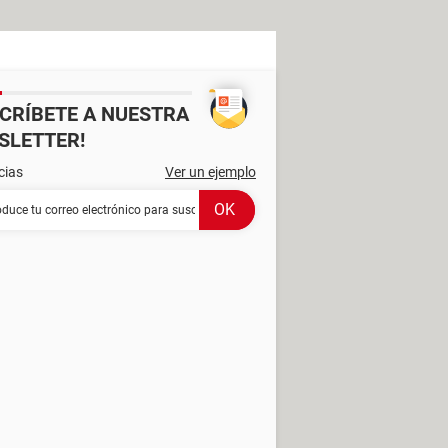
SCRÍBETE A NUESTRA
SLETTER!
cias
Ver un ejemplo