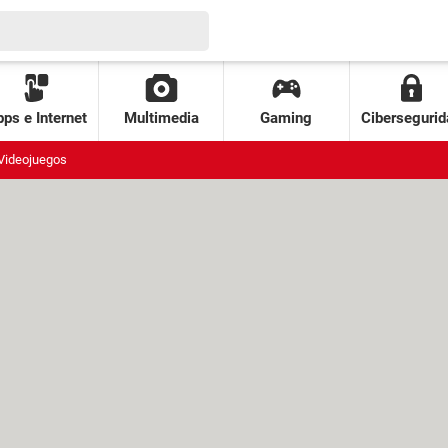
ps e Internet
Multimedia
Gaming
Cibersegurid
Videojuegos