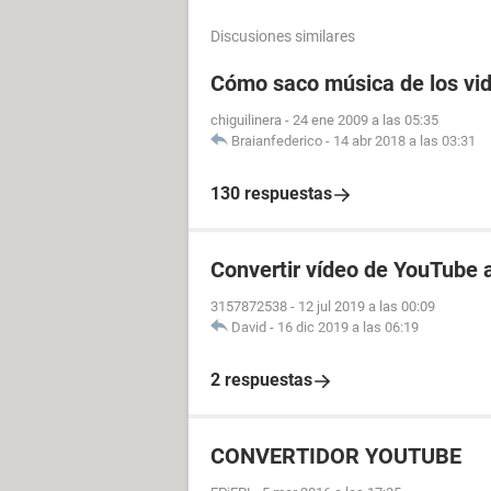
Discusiones similares
Cómo saco música de los vi
chiguilinera
-
24 ene 2009 a las 05:35
Braianfederico
-
14 abr 2018 a las 03:31
130 respuestas
Convertir vídeo de YouTube
3157872538
-
12 jul 2019 a las 00:09
David
-
16 dic 2019 a las 06:19
2 respuestas
CONVERTIDOR YOUTUBE