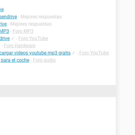
ve
pendrive
- Mejores respuestas
ive
- Mejores respuestas
 MP3
-
Foro MP3
drive
✓
-
Foro YouTube
✓
-
Foro Hardware
cargar videos youtube mp3 gratis
✓
-
Foro YouTube
para el coche
-
Foro audio