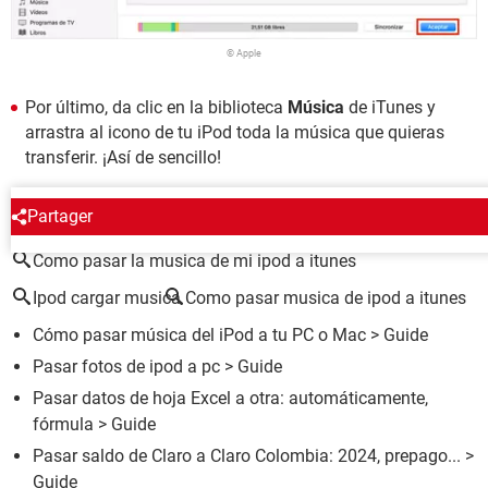
© Apple
Por último, da clic en la biblioteca
Música
de iTunes y
arrastra al icono de tu iPod toda la música que quieras
transferir. ¡Así de sencillo!
ALREDEDOR DEL MISMO TEMA
Partager
Como pasar la musica de mi ipod a itunes
Ipod cargar musica
Como pasar musica de ipod a itunes
Cómo pasar música del iPod a tu PC o Mac
> Guide
Pasar fotos de ipod a pc
> Guide
Pasar datos de hoja Excel a otra: automáticamente,
fórmula
> Guide
Pasar saldo de Claro a Claro Colombia: 2024, prepago...
>
Guide