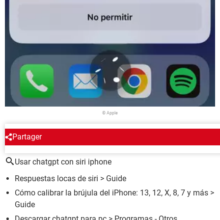
© Apple
Partager
ALREDEDOR DEL MISMO TEMA
Usar chatgpt con siri iphone
Respuestas locas de siri
> Guide
Cómo calibrar la brújula del iPhone: 13, 12, X, 8, 7 y más
>
Guide
Descargar chatgpt para pc
> Programas - Otros