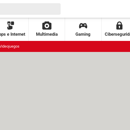
ps e Internet
Multimedia
Gaming
Cibersegurid
Videojuegos