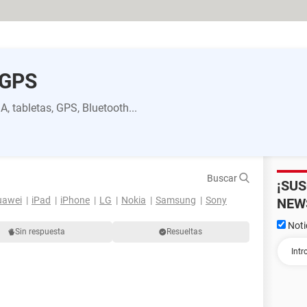
/GPS
, tabletas, GPS, Bluetooth...
Buscar
¡SU
uawei
iPad
iPhone
LG
Nokia
Samsung
Sony
NEW
Noti
Sin respuesta
Resueltas