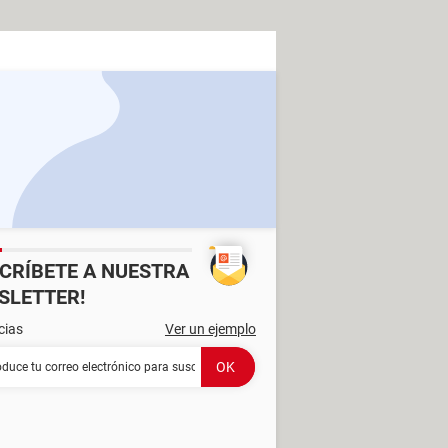
SCRÍBETE A NUESTRA
SLETTER!
cias
Ver un ejemplo