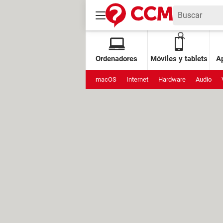
Ordenadores
Móviles y tablets
Ap
macOS
Internet
Hardware
Audio