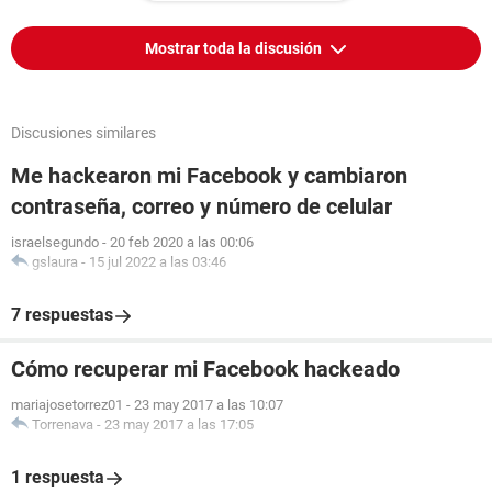
Mostrar toda la discusión
Discusiones similares
Me hackearon mi Facebook y cambiaron
contraseña, correo y número de celular
israelsegundo
-
20 feb 2020 a las 00:06
gslaura
-
15 jul 2022 a las 03:46
7 respuestas
Cómo recuperar mi Facebook hackeado
mariajosetorrez01
-
23 may 2017 a las 10:07
Torrenava
-
23 may 2017 a las 17:05
1 respuesta