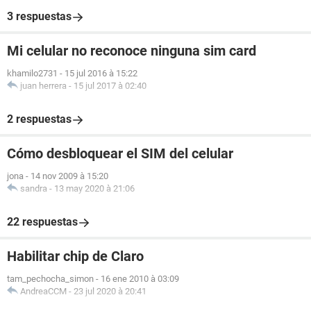
3 respuestas
Mi celular no reconoce ninguna sim card
khamilo2731
-
15 jul 2016 à 15:22
juan herrera
-
15 jul 2017 à 02:40
2 respuestas
Cómo desbloquear el SIM del celular
jona
-
14 nov 2009 à 15:20
sandra
-
13 may 2020 à 21:06
22 respuestas
Habilitar chip de Claro
tam_pechocha_simon
-
16 ene 2010 à 03:09
AndreaCCM
-
23 jul 2020 à 20:41