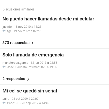
Discusiones similares
No puedo hacer llamadas desde mi celular
jacinto
-
18 nov 2010 à 18:28
fgr
-
19 nov 2022 à 02:27
373 respuestas
Solo llamada de emergencia
mariateresa.garcia
-
12 jun 2013 à 02:55
José_Bautista
-
28 mar 2020 à 19:55
2 respuestas
Mi cel se quedó sin señal
Jairo
-
23 oct 2009 à 20:07
Paco198
-
20 sep 2017 à 14:42