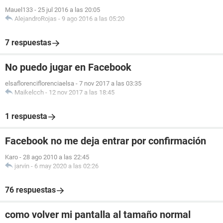
Mauel133
-
25 jul 2016 a las 20:05
AlejandroRojas
-
9 ago 2016 a las 05:20
7 respuestas
No puedo jugar en Facebook
elsaflorenciflorenciaelsa
-
7 nov 2017 a las 03:35
Maikelcch
-
12 nov 2017 a las 18:45
1 respuesta
Facebook no me deja entrar por confirmación
Karo
-
28 ago 2010 a las 22:45
jarvin
-
6 may 2020 a las 02:26
76 respuestas
como volver mi pantalla al tamaño normal