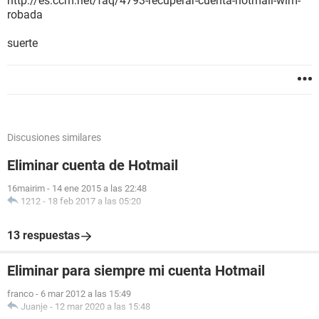
http://es.ccm.net/faq/4793-recuperar-cuenta-hotmail-wlm-
robada
suerte
Discusiones similares
Eliminar cuenta de Hotmail
16mairim
-
14 ene 2015 a las 22:48
1212
-
18 feb 2017 a las 05:20
13 respuestas
Eliminar para siempre mi cuenta Hotmail
franco
-
6 mar 2012 a las 15:49
Juanje
-
12 mar 2020 a las 15:48