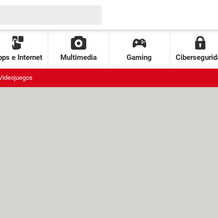
ps e Internet
Multimedia
Gaming
Cibersegurid
Videojuegos