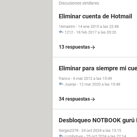
Discusiones similares
Eliminar cuenta de Hotmail
16mairim
-
14 ene 2015 a las 22:48
1212
-
18 feb 2017 a las 05:20
13 respuestas
Eliminar para siempre mi cu
franco
-
6 mar 2012 a las 15:49
Juanje
-
12 mar 2020 a las 15:48
34 respuestas
Desbloqueo NOTBOOK gurú P
Sergio2378
-
24 oct 2024 a las 13:15
ccmbot-es
-
25 oct 2024 a las 22:14