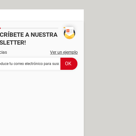
SCRÍBETE A NUESTRA
SLETTER!
cias
Ver un ejemplo