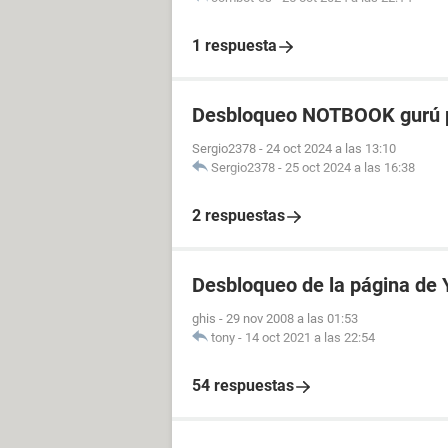
1 respuesta
Desbloqueo NOTBOOK gurú p
Sergio2378
-
24 oct 2024 a las 13:10
Sergio2378
-
25 oct 2024 a las 16:38
2 respuestas
Desbloqueo de la página de
ghis
-
29 nov 2008 a las 01:53
tony
-
14 oct 2021 a las 22:54
54 respuestas