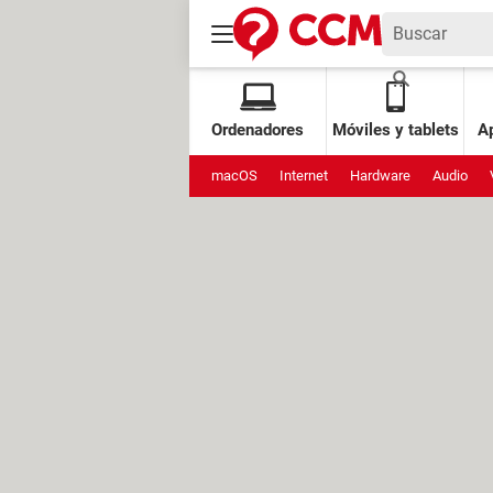
Ordenadores
Móviles y tablets
Ap
macOS
Internet
Hardware
Audio