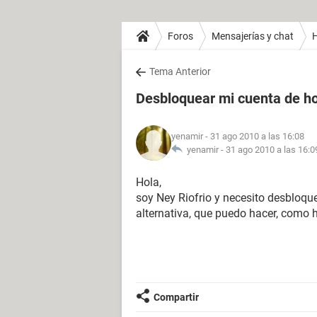
Foros
Mensajerías y chat
H
Tema Anterior
Desbloquear mi cuenta de h
yenamir
- 31 ago 2010 a las 16:08
yenamir -
31 ago 2010 a las 16:0
Hola,
soy Ney Riofrio y necesito desbloqu
alternativa, que puedo hacer, como 
Compartir