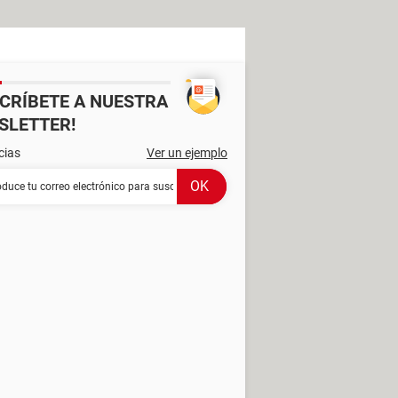
SCRÍBETE A NUESTRA
SLETTER!
cias
Ver un ejemplo