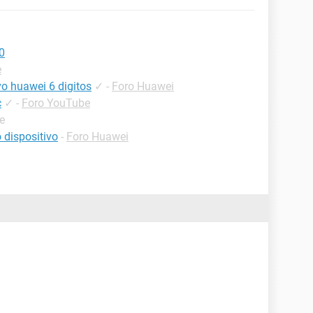
0
e
ivo huawei 6 digitos
✓
-
Foro Huawei
c
✓
-
Foro YouTube
e
 dispositivo
-
Foro Huawei