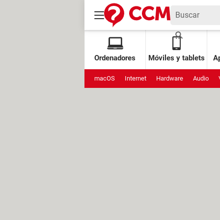
Ordenadores
Móviles y tablets
Ap
macOS
Internet
Hardware
Audio