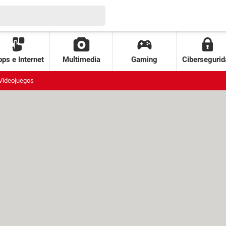
ps e Internet
Multimedia
Gaming
Cibersegurid
Videojuegos