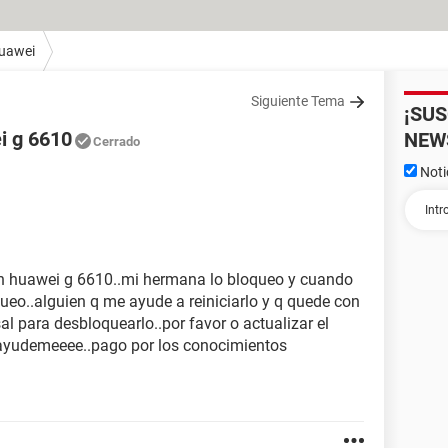
uawei
Siguiente Tema
¡SU
i g 6610
NEW
Cerrado
Noti
 un huawei g 6610..mi hermana lo bloqueo y cuando
ueo..alguien q me ayude a reiniciarlo y q quede con
sal para desbloquearlo..por favor o actualizar el
 ayudemeeee..pago por los conocimientos