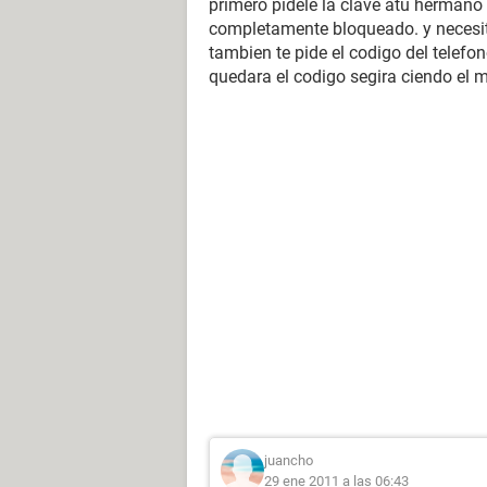
primero pidele la clave atu hermano 
completamente bloqueado. y necesita
tambien te pide el codigo del telefon
quedara el codigo segira ciendo el
juancho
29 ene 2011 a las 06:43