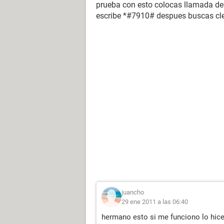
prueba con esto colocas llamada de
escribe *#7910# despues buscas clea
juancho
29 ene 2011 a las 06:40
hermano esto si me funciono lo hice