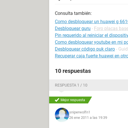
Consulta también:
Como desbloquear un huawei g 661
Desbloquear guru
-
Foro placas bas
Pin requerido al reiniciar el disposit
Como desbloquear youtube en mi p
Desbloquear código puk claro
- Guid
Recuperar caja fuerte huawei en otro
10 respuestas
RESPUESTA 1 / 10
Mejor respuesta
sniperwolfn1
26 ene 2011 a las 19:39