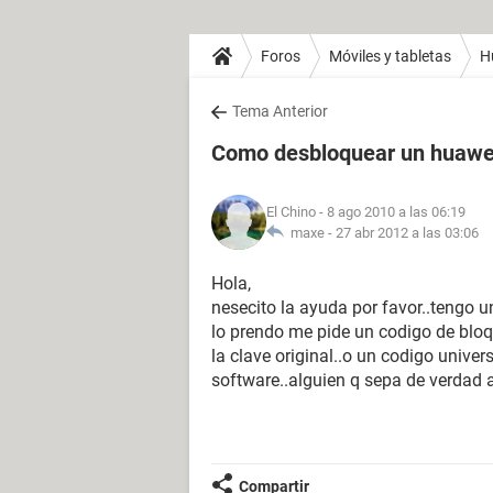
Foros
Móviles y tabletas
H
Tema Anterior
Como desbloquear un huawe
El Chino
- 8 ago 2010 a las 06:19
maxe -
27 abr 2012 a las 03:06
Hola,
nesecito la ayuda por favor..tengo
lo prendo me pide un codigo de bloq
la clave original..o un codigo univer
software..alguien q sepa de verdad
Compartir