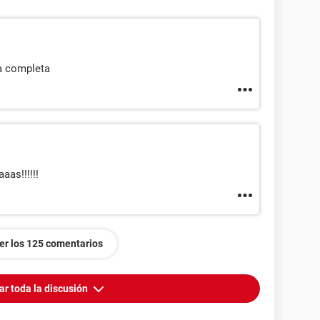
la completa
as!!!!!!
er los 125 comentarios
ar toda la discusión