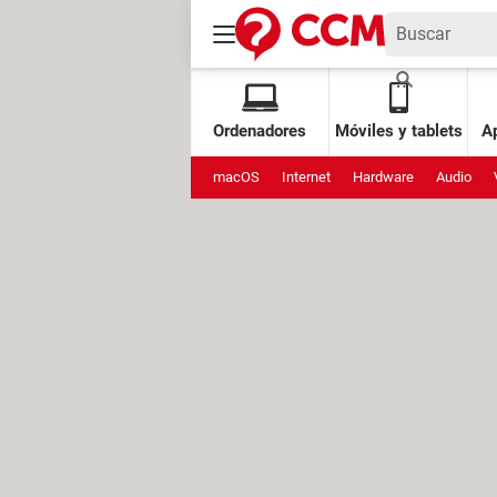
Ordenadores
Móviles y tablets
Ap
macOS
Internet
Hardware
Audio