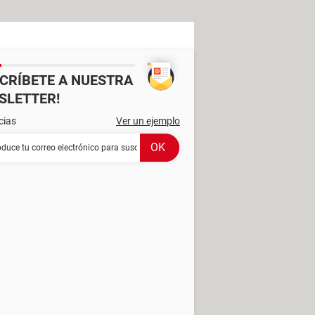
SCRÍBETE A NUESTRA
SLETTER!
cias
Ver un ejemplo