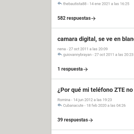
thebautista88
-
14 ene 2021 a las 16:25
582 respuestas
camara digital, se ve en bla
nena
-
27 oct 2011 a las 20:09
guiovannybrayan
-
27 oct 2011 a las 20:23
1 respuesta
¿Por qué mi teléfono ZTE no
Romina
-
14 jun 2012 a las 19:23
Cubanacute
-
18 feb 2020 a las 04:26
39 respuestas