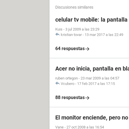
Discusiones similares
celular tv mobile: la pantall
Kuis
-
3 jul 2009 a las 23:29
kristian tovar
-
13 mar 2017 a las 22:49
64 respuestas
Acer no inicia, pantalla en b
ruben ortegon
-
23 mar 2009 a las 04:57
Vcubero
-
17 feb 2017 a las 17:15
88 respuestas
El monitor enciende, pero n
Vane
-
27 oct 2008 a las 16:54