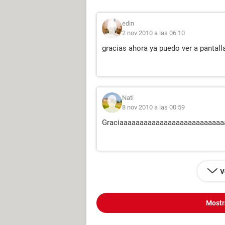
edin
2 nov 2010 a las 06:10
gracias ahora ya puedo ver a pantal
Nati
8 nov 2010 a las 00:59
Graciaaaaaaaaaaaaaaaaaaaaaaaaaaaa
V
Mostr