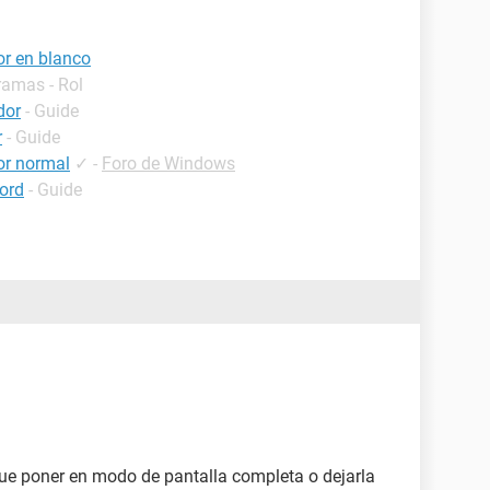
or en blanco
ramas - Rol
dor
- Guide
r
- Guide
or normal
✓
-
Foro de Windows
ord
- Guide
que poner en modo de pantalla completa o dejarla