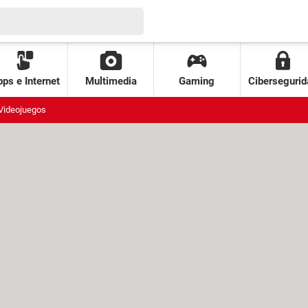
ps e Internet
Multimedia
Gaming
Cibersegurid
Videojuegos