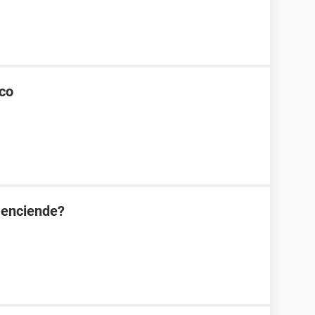
nco
 enciende?