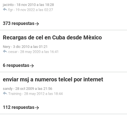
jacinto
-
18 nov 2010 a las 18:28
fgr
-
19 nov 2022 a las 02:27
373 respuestas
Recargas de cel en Cuba desde Mèxico
Nery
-
3 dic 2010 a las 01:21
cesar
-
28 may 2020 a las 16:41
6 respuestas
enviar msj a numeros telcel por internet
sandy
-
28 oct 2009 a las 21:56
Training
-
28 may 2012 a las 18:44
112 respuestas