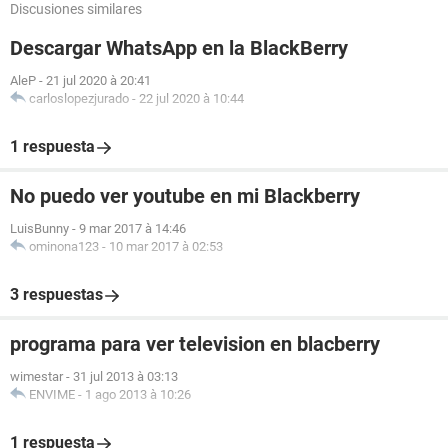
Discusiones similares
Descargar WhatsApp en la BlackBerry
AleP
-
21 jul 2020 à 20:41
carloslopezjurado
-
22 jul 2020 à 10:44
1 respuesta
No puedo ver youtube en mi Blackberry
LuisBunny
-
9 mar 2017 à 14:46
ominona123
-
10 mar 2017 à 02:53
3 respuestas
programa para ver television en blacberry
wimestar
-
31 jul 2013 à 03:13
ENVIME
-
1 ago 2013 à 10:26
1 respuesta