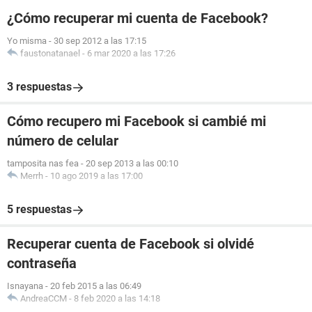
¿Cómo recuperar mi cuenta de Facebook?
Yo misma
-
30 sep 2012 a las 17:15
faustonatanael
-
6 mar 2020 a las 17:26
3 respuestas
Cómo recupero mi Facebook si cambié mi
número de celular
tamposita nas fea
-
20 sep 2013 a las 00:10
Merrh
-
10 ago 2019 a las 17:00
5 respuestas
Recuperar cuenta de Facebook si olvidé
contraseña
Isnayana
-
20 feb 2015 a las 06:49
AndreaCCM
-
8 feb 2020 a las 14:18