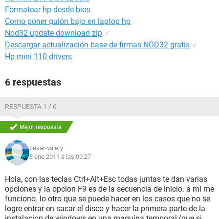
Formatear hp desde bios
Como poner guión bajo en laptop hp
Nod32 update download zip
✓
Descargar actualización base de firmas NOD32 gratis
✓
Hp mini 110 drivers
6 respuestas
RESPUESTA 1 / 6
Mejor respuesta
cesar-valery
8 ene 2011 a las 00:27
Hola, con las teclas Ctrl+Alt+Esc todas juntas te dan varias
opciones y la opcion F9 es de la secuencia de inicio. a mi me
funciono. lo otro que se puede hacer en los casos que no se
logre entrar en sacar el disco y hacer la primera parte de la
instalacion de windows en una maquina temporal (que si