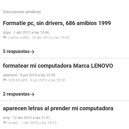
Discusiones similares
Formatie pc, sin drivers, 686 amibios 1999
Azpy
-
1 abr 2012 a las 19:46
Carlos-vialfa
-
16 abr 2012 a las 19:03
5 respuestas
formatear mi computadora Marca LENOVO
adamsst
-
8 jun 2010 a las 23:50
VIRUSCAFE
-
9 jun 2010 a las 23:50
2 respuestas
aparecen letras al prender mi computadora
amy
-
12 abr 2010 a las 21:01
Israel.
-
1 dic 2020 a las 19:10