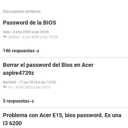
Discusiones similares
Password de la BIOS
tabo
-
4 ene 2009 a las 05:06
Andres
-
6 jun 2020 a las 18:29
146 respuestas
Borrar el password del Bios en Acer
aspire4739z
Banfield
-
17 jun 2014 a las 13:50
Yo
-
9 feb 2023 a las 19:21
5 respuestas
Problema con Acer E15, bios password. Es una
I3 6200