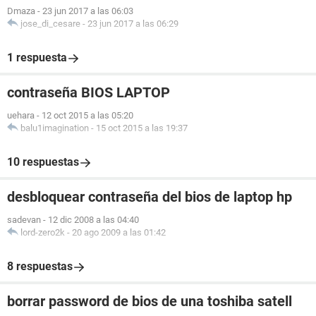
Dmaza
-
23 jun 2017 a las 06:03
jose_di_cesare
-
23 jun 2017 a las 06:29
1 respuesta
contraseña BIOS LAPTOP
uehara
-
12 oct 2015 a las 05:20
balu1imagination
-
15 oct 2015 a las 19:37
10 respuestas
desbloquear contraseña del bios de laptop hp
sadevan
-
12 dic 2008 a las 04:40
lord-zero2k
-
20 ago 2009 a las 01:42
8 respuestas
borrar password de bios de una toshiba satell