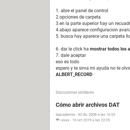
1. abre el panel de control
2.opciones de carpeta
3.en la parte superior hay un recuad
4.abajo aparece configuracion ava
5. busca hay aparece una carpeta 
6. dar le click ha
mostrar todos los a
7. dale aceptar
eso es todo
espero y te sirva mi ayuda no te olv
ALBERT_RECORD
Discusiones similares
Cómo abrir archivos DAT
laacademia
-
30 dic 2008 a las 16:23
asas
-
16 oct 2019 a las 22:05