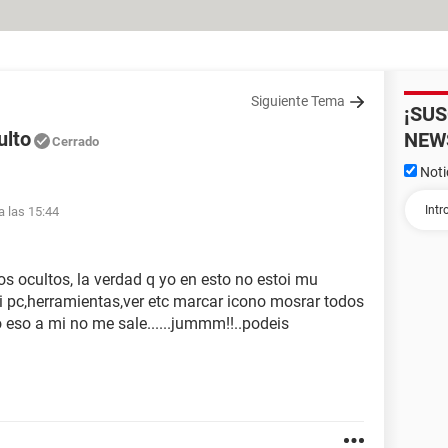
Siguiente Tema
¡SU
ulto
NEW
Cerrado
Noti
 las 15:44
s ocultos, la verdad q yo en esto no estoi mu
 pc,herramientas,ver etc marcar icono mosrar todos
o eso a mi no me sale......jummm!!..podeis