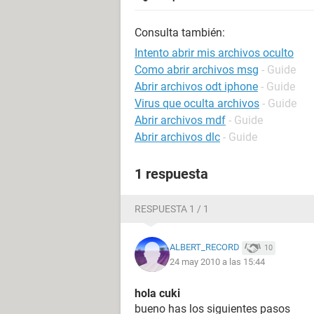
Consulta también:
Intento abrir mis archivos oculto
Como abrir archivos msg
- Guide
Abrir archivos odt iphone
- Guide
Virus que oculta archivos
- Guide
Abrir archivos mdf
- Guide
Abrir archivos dlc
- Guide
1 respuesta
RESPUESTA 1 / 1
ALBERT_RECORD
10
24 may 2010 a las 15:44
hola cuki
bueno has los siguientes pasos