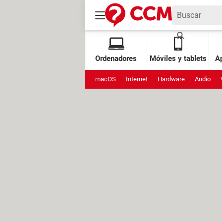
Ordenadores
Móviles y tablets
Ap
macOS
Internet
Hardware
Audio