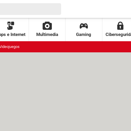
ps e Internet
Multimedia
Gaming
Cibersegurid
Videojuegos