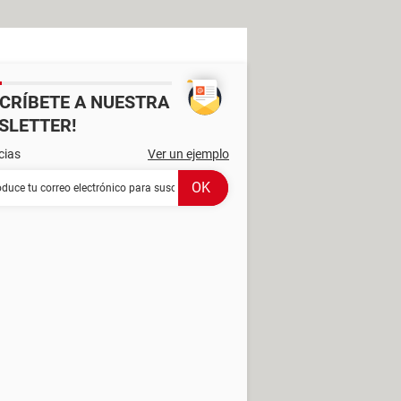
SCRÍBETE A NUESTRA
SLETTER!
cias
Ver un ejemplo