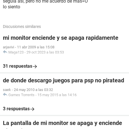
seguia así, pero no me acuerdo de mas=O
lo siento
Discusiones similares
mi monitor enciende y se apaga rapidamente
arjavivi
-
11 abr 2009 a las 15:08
Maga123
-
29 oct 2023 a las 03:53
31 respuestas
de donde descargo juegos para psp no piratead
saek
-
24 may 2010 a las 03:32
Games Torrents
-
15 may 2015 a las 14:16
3 respuestas
La pantalla de mi monitor se apaga y enciende