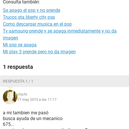
Consulta también:
Se apago el psp y no prende
Trucos gta liberty city psp
Como descargar musica en el psp
Tv samsung prende y se apaga inmediatamente y no da
imagen
Mi psp se apaga
Mi play 3 prende pero no da imagen
1 respuesta
RESPUESTA 1 / 1
chichí
17 may 2010 a las 17:17
a mi tambien me pasó
busca ayuda de un mecanico
675...