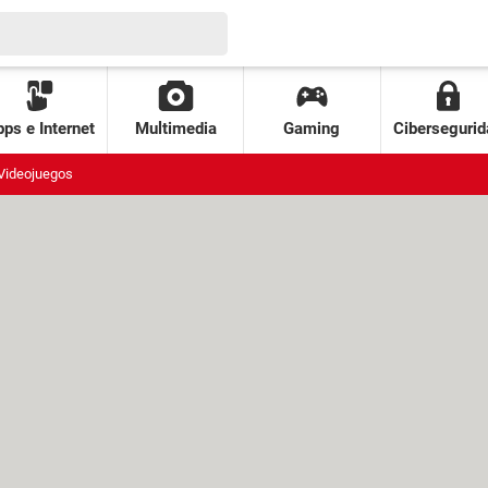
ps e Internet
Multimedia
Gaming
Cibersegurid
Videojuegos