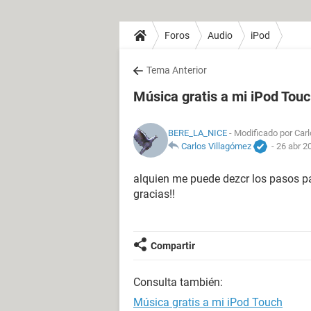
Foros
Audio
iPod
Tema Anterior
Música gratis a mi iPod Tou
BERE_LA_NICE
- Modificado por Carl
Carlos Villagómez
-
26 abr 2
alquien me puede dezcr los pasos pa
gracias!!
Compartir
Consulta también:
Música gratis a mi iPod Touch