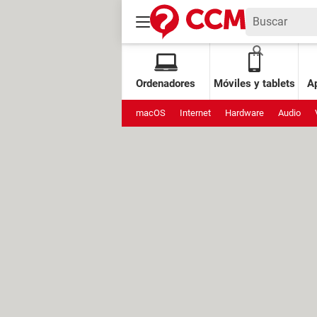
Ordenadores
Móviles y tablets
Ap
macOS
Internet
Hardware
Audio