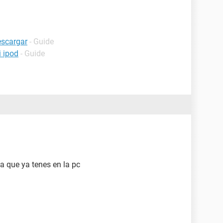
escargar
- Guide
 ipod
- Guide
ca que ya tenes en la pc