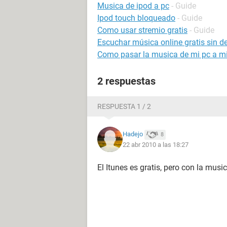
Musica de ipod a pc
- Guide
Ipod touch bloqueado
- Guide
Como usar stremio gratis
- Guide
Escuchar música online gratis sin d
Como pasar la musica de mi pc a mi
2 respuestas
RESPUESTA 1 / 2
Hadejo
8
22 abr 2010 a las 18:27
El Itunes es gratis, pero con la musi