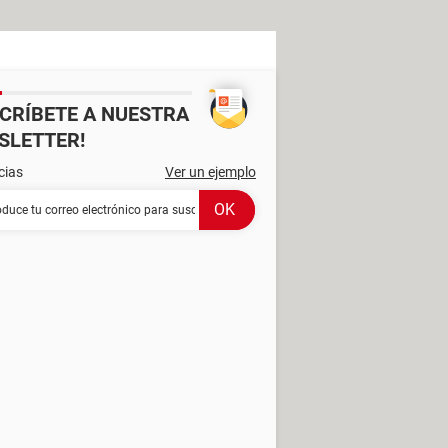
SCRÍBETE A NUESTRA
SLETTER!
cias
Ver un ejemplo