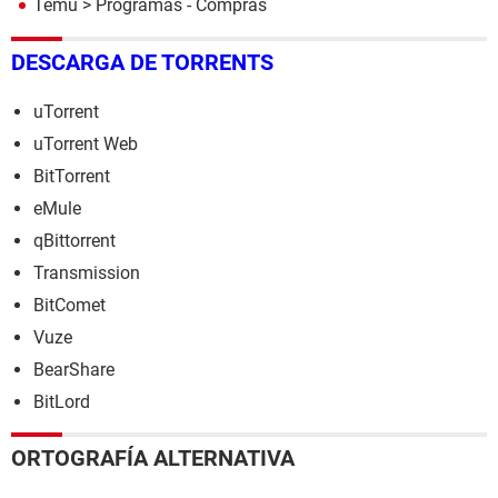
Temu
> Programas - Compras
DESCARGA DE TORRENTS
uTorrent
uTorrent Web
BitTorrent
eMule
qBittorrent
Transmission
BitComet
Vuze
BearShare
BitLord
ORTOGRAFÍA ALTERNATIVA