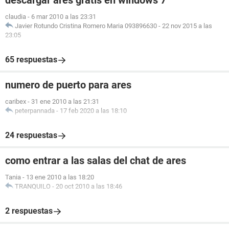
descargar ares gratis en windows 7
claudia
-
6 mar 2010 a las 23:31
Javier Rotundo Cristina Romero Maria 093896630
-
22 nov 2015 a las
23:05
65 respuestas
numero de puerto para ares
caribex
-
31 ene 2010 a las 21:31
peterpannada
-
17 feb 2020 a las 18:10
24 respuestas
como entrar a las salas del chat de ares
Tania
-
13 ene 2010 a las 18:20
TRANQUILO
-
20 oct 2010 a las 18:46
2 respuestas