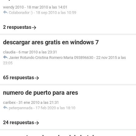
wendy 2010
-
18 mar 2010 a las 14:01
Colaborador :)
-
18 sep 2010 a las 10:59
2 respuestas
descargar ares gratis en windows 7
claudia
-
6 mar 2010 a las 23:31
Javier Rotundo Cristina Romero Maria 093896630
-
22 nov 2015 a las
23:05
65 respuestas
numero de puerto para ares
caribex
-
31 ene 2010 a las 21:31
peterpannada
-
17 feb 2020 a las 18:10
24 respuestas