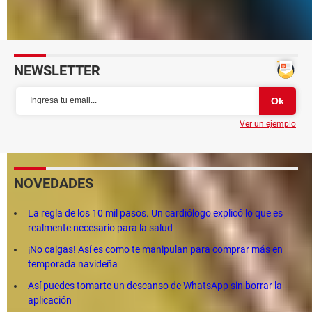
Cómo quitar el sonido de Facebook Messenger: iPhone,
Android
NEWSLETTER
Ver un ejemplo
NOVEDADES
La regla de los 10 mil pasos. Un cardiólogo explicó lo que es
realmente necesario para la salud
¡No caigas! Así es como te manipulan para comprar más en
temporada navideña
Así puedes tomarte un descanso de WhatsApp sin borrar la
aplicación