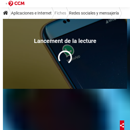
Aplicaciones e Internet
Fiches
Redes sociales y mensajería
Mensajería instantánea
WhatsApp
Exportar chats de WhatsApp:
iPhone, Android, a PC, Excel...
Carlos López Jurado
14 juillet 2022 16:13