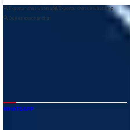
Exportar chat whatsapp
Exportar chat de whatsapp
Que es exportar chat
Exportar marcadores chrome
> Guide
Imposible conexion al chat de ozu
[resuelto] >
Foro
mensajerías y chat
Estoy baneado, quiero entrar al chat
>
Foro mensajerías y
chat
Exportar correos thunderbird
> Guide
Como exportar conversaciones de whatsapp a otro
celular
> Guide
WHATSAPP
Cómo crear un bot para WhatsApp para tu empresa