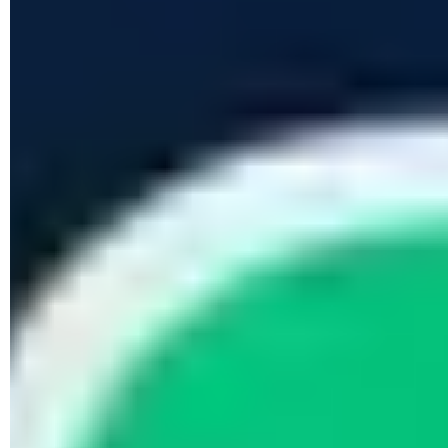
exportar. En Android, haz clic en el icono de la esquina
superior derecha de los tres puntitos, después selecciona la
opción
Más
>
Exportar chat
. En un iPhone, pulsa sobre el
nombre de tu contacto
en la parte superior de la pantalla y
selecciona
Exportar chat
en la parte inferior del menú.
Después, el procedimiento es igual al anterior: elige si
incluir los
archivos multimedia
y la forma de
guardar o
compartir el archivo
generado con la conversación. ¡Listo!