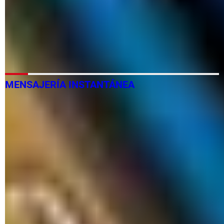
internet
Guardar o recuperar copias de seguridad de WhatsApp:
Drive
Cómo desbloquear un contacto de WhatsApp: en Android,
iPhone
MENSAJERÍA INSTANTÁNEA
Cómo pasar tus chats de WhatsApp a Telegram
Pasar tus stickers de WhatsApp a Telegram: iPhone y
Android
Cómo eliminar tu cuenta de Snapchat: iPhone, Android y
Web
Cómo borrar conversaciones de Messenger: iPhone,
Android...
Cómo entrar a Messenger de Facebook: en Android y
iPhone