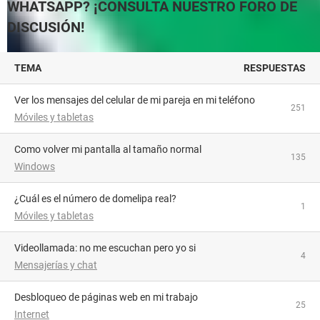
WHATSAPP? ¡CONSULTA NUESTRO FORO DE
DISCUSIÓN!
TEMA
RESPUESTAS
Ver los mensajes del celular de mi pareja en mi teléfono
251
Móviles y tabletas
como volver mi pantalla al tamaño normal
135
Windows
¿Cuál es el número de domelipa real?
1
Móviles y tabletas
videollamada: no me escuchan pero yo si
4
Mensajerías y chat
Desbloqueo de páginas web en mi trabajo
25
Internet