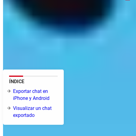
Hay varias maneras en las que puedes exportar tus
chats de WhatsApp. Puedes enviarte las
conversaciones por e-mail, para conservar una copia
en tu cuenta de correo electrónico, descargarlos en
otro dispositivo o almacenarlos en una nube.
También puedes compartirlos con alguien por e-mail
o redes sociales.
ÍNDICE
Exportar chat en
iPhone y Android
Visualizar un chat
exportado
¿Cómo exportar una conversación