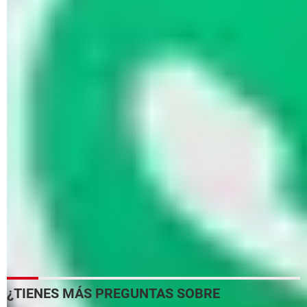
© WhatsApp
¿Cómo visualizar un chat exportado?
Si te has mandado la conversación a tu e-mail o por medio
de una red social, habrás recibido un archivo
TXT.
Descárgalo y ábrelo después. El archivo
TXT
lo puedes abrir
con el
Bloc de notas
, aunque el texto se verá desordenado.
De preferencia, ábrelo con Word o Excel, que mostrarán una
presentación más ordenada. Sin embargo, en Excel no se
pueden ver algunos caracteres especiales ni emoticonos.
Este archivo puede contener solo texto o también los
archivos multimedia si has decidido adjuntarlos. También
puedes agregar los chats exportados a
OneDrive
o cualquier
otra nube de almacenamiento para visualizarlos en línea.
¿TIENES MÁS PREGUNTAS SOBRE