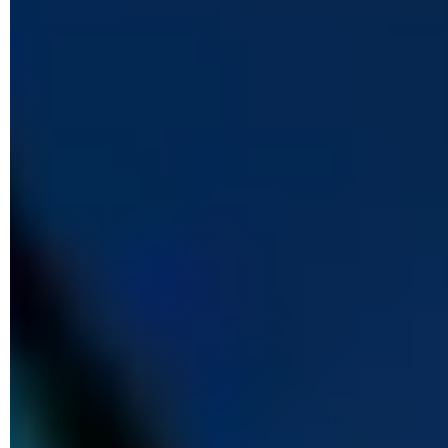
Por qué no me aparece un contacto en WhatsApp: iPhone,
dual
Cómo crear un link de WhatsApp con tu contacto:
mensaje, web
Crear perfil alternativo en WhatsApp: dos fotos,
privacidad
Cómo eliminar un contacto en WhatsApp
Cómo utilizar WhatsApp en el ordenador: PC, web, sin
móvil..
Ocultar tu estado 'en línea' en WhatsApp: iPhone y
Android
Saber si te han bloqueado en WhatsApp: sin escribir,
iPhone
Cómo esconder o archivar una conversación en
WhatsApp
Cómo cambiar tu estado en WhatsApp: subir, borrar,
fotos...