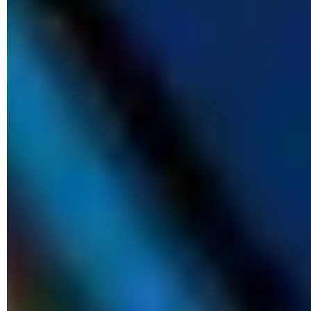
Cómo bloquear un contacto en WhatsApp: sin que se dé
cuenta
Crear stickers en WhatsApp: con tu cara, IA, Android,
iPhone
Cómo cambiar el fondo de Whatsapp: en iPhone, Android,
PC...
Cómo recuperar los mensajes de WhatsApp borrados por
ti
Cómo crear un grupo en WhatsApp: Android, iPhone, con
enlace
Cómo grabar una videollamada de WhatsApp en Android
Cómo enviar música por WhatsApp: Web, en iPhone,
Android...
Listas de difusión en WhatsApp: crearlas, añadir
contactos
Por qué no puedo enviar o recibir mensajes de WhatsApp
Cómo desconectarse de WhatsApp: sin apagar wifi ni