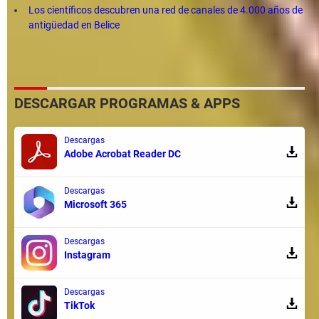
Los científicos descubren una red de canales de 4.000 años de
antigüedad en Belice
DESCARGAR PROGRAMAS & APPS
Descargas
Adobe Acrobat Reader DC
Descargas
Microsoft 365
Descargas
Instagram
Descargas
TikTok