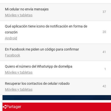
Mi celular no envía mensajes
37
Móviles y tabletas
Qué aplicación tiene icono de notificación en forma de
corazón
20
Android
En Facebook me piden un código para confirmar
41
Facebook
Quiero el número del WhatsApp de domelipa
1
Móviles y tabletas
Recuperar los contactos de celular robado
42
Móviles y tabletas
ALREDEDOR DEL MISMO TEMA
Partager