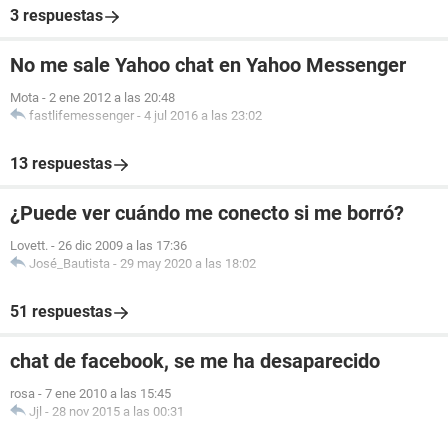
3 respuestas
No me sale Yahoo chat en Yahoo Messenger
Mota
-
2 ene 2012 a las 20:48
fastlifemessenger
-
4 jul 2016 a las 23:02
13 respuestas
¿Puede ver cuándo me conecto si me borró?
Lovett.
-
26 dic 2009 a las 17:36
José_Bautista
-
29 may 2020 a las 18:02
51 respuestas
chat de facebook, se me ha desaparecido
rosa
-
7 ene 2010 a las 15:45
Jjl
-
28 nov 2015 a las 00:31