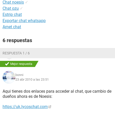
Chat noesis
✓
Chat ozu
✓
Estrip chat
Exportar chat whatsapp
Arnet chat
6 respuestas
RESPUESTA 1 / 6
Mejor respuesta
bonni
23 abr 2010 a las 23:51
Aqui tienes dos enlaces para acceder al chat, que cambio de
dueños ahora es de Noesis:
https://uk.lycoschat.com