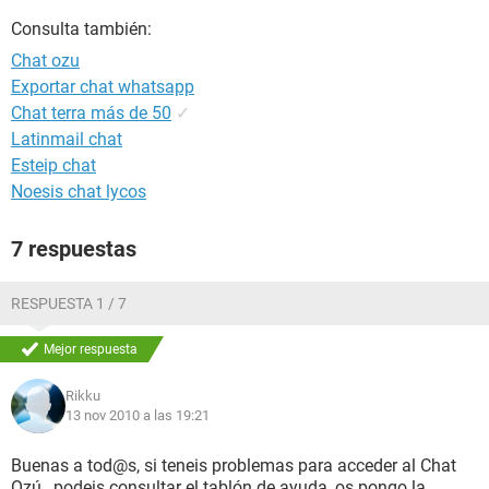
Consulta también:
Chat ozu
Exportar chat whatsapp
Chat terra más de 50
✓
Latinmail chat
Esteip chat
Noesis chat lycos
7 respuestas
RESPUESTA 1 / 7
Mejor respuesta
Rikku
13 nov 2010 a las 19:21
Buenas a tod@s, si teneis problemas para acceder al Chat
Ozú , podeis consultar el tablón de ayuda, os pongo la