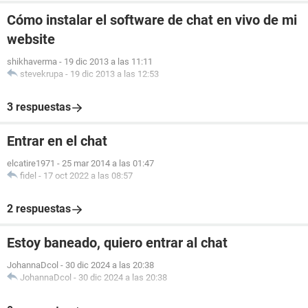
Cómo instalar el software de chat en vivo de mi
website
shikhaverma
-
19 dic 2013 a las 11:11
stevekrupa
-
19 dic 2013 a las 12:53
3 respuestas
Entrar en el chat
elcatire1971
-
25 mar 2014 a las 01:47
fidel
-
17 oct 2022 a las 08:57
2 respuestas
Estoy baneado, quiero entrar al chat
JohannaDcol
-
30 dic 2024 a las 20:38
JohannaDcol
-
30 dic 2024 a las 20:38