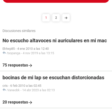
1
2
Discusiones similares
No escucho altavoces ni auriculares en mi mac
Ektwp85
-
4 ene 2010 a las 12:40
txopanga
-
4 nov 2019 a las 13:15
75 respuestas
bocinas de mi lap se escuchan distorcionadas
cris
-
6 feb 2010 a las 02:45
Vaneobk
-
14 abr 2023 a las 02:13
20 respuestas