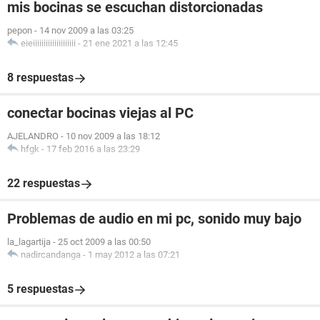
mis bocinas se escuchan distorcionadas
pepon
-
14 nov 2009 a las 03:25
eieiiiiiiiiiiiiiiiiiiii
-
21 ene 2021 a las 12:45
8 respuestas
conectar bocinas viejas al PC
AJELANDRO
-
10 nov 2009 a las 18:12
hfgk
-
17 feb 2016 a las 23:29
22 respuestas
Problemas de audio en mi pc, sonido muy bajo
la_lagartija
-
25 oct 2009 a las 00:50
nadircandanga
-
1 may 2012 a las 07:21
5 respuestas