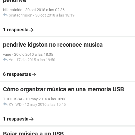
pendrive
Nilscataldo
-
30 oct 2018 a las 02:36
piratacrimson
-
30 oct 2018 a las 18:19
1 respuesta
pendrive kigston no reconoce musica
vane
-
20 dic 2010 a las 18:05
Yo
-
17 dic 2015 a las 19:50
6 respuestas
Cómo organizar música en una memoria USB
THULUSSA
-
10 may 2016 a las 18:08
KY_WD
-
12 may 2016 a las 15:45
1 respuesta
Bajar música a un USB