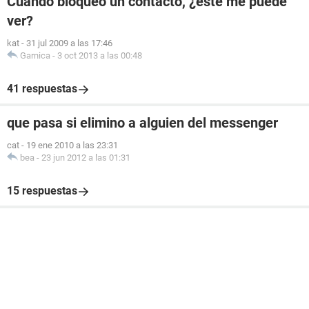
Cuando bloqueo un contacto, ¿éste me puede
ver?
kat
-
31 jul 2009 a las 17:46
Garnica
-
3 oct 2013 a las 00:48
41 respuestas
que pasa si elimino a alguien del messenger
cat
-
19 ene 2010 a las 23:31
bea
-
23 jun 2012 a las 01:31
15 respuestas