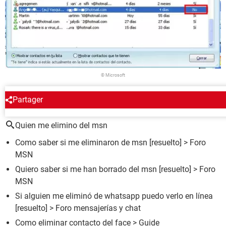
© Microsoft
Partager
ALREDEDOR DEL MISMO TEMA
Quien me elimino del msn
Como saber si me eliminaron de msn
[resuelto] >
Foro
MSN
Quiero saber si me han borrado del msn
[resuelto] >
Foro
MSN
Si alguien me eliminó de whatsapp puedo verlo en línea
[resuelto] >
Foro mensajerías y chat
Como eliminar contacto del face
> Guide