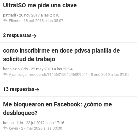
UltraISO me pide una clave
patriadi
-
20 nov 2017 a las 21:18
Eliener
-
18 oct 2018 a las 05:07
2 respuestas
como inscribirme en doce pdvsa planilla de
solicitud de trabajo
kenniez pulido
-
22 may 2013 a las 23:24
Ayariizaguirreoquendo1145631504246009541
-
8 ene 2019 a las 01:05
13 respuestas
Me bloquearon en Facebook: ¿cómo me
desbloqueo?
kanna kikio
-
23 jul 2012 a las 17:16
kevin
-
27 mar 2020 a las 00:30