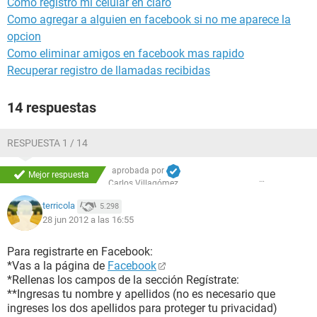
Como registro mi celular en claro
Como agregar a alguien en facebook si no me aparece la
opcion
Como eliminar amigos en facebook mas rapido
Recuperar registro de llamadas recibidas
14 respuestas
RESPUESTA 1 / 14
aprobada por
Mejor respuesta
Carlos Villagómez
terricola
5.298
28 jun 2012 a las 16:55
Para registrarte en Facebook:
*Vas a la página de
Facebook
*Rellenas los campos de la sección Regístrate:
**Ingresas tu nombre y apellidos (no es necesario que
ingreses los dos apellidos para proteger tu privacidad)