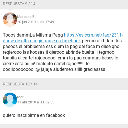
RESPUESTA 9 / 14
Marisoool!
20 jun 2010 a las 17:49
Tooos dammLa Miisma Pagg
https://es.ccm.net/faq/2311-
darse-de-alta-o-registrarse-en-facebook
peeroo aii t dam los
pasoos el probleema ess q em la pag del face m diise qno
reqierooo las koosas ii qierooo abrir de buelta ii tegmoo
toabiia el cartel rojoooooo! emm la pag cuamtas beses lo
cierre esta aiiiiii! maldiito cartel rojoo!!!!!!! te
oodiioooooooo!:@ jajaja aiudemen siiiii graciassss
RESPUESTA 10 / 14
rodri
11 abr 2010 a las 02:53
quiero inscribirme en facebook