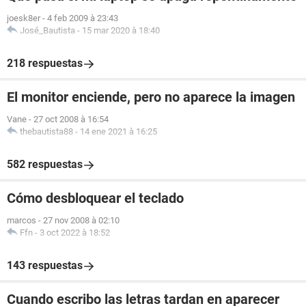
joesk8er
-
4 feb 2009 à 23:43
José_Bautista
-
15 mar 2020 à 18:40
218 respuestas
El monitor enciende, pero no aparece la imagen
Vane
-
27 oct 2008 à 16:54
thebautista88
-
14 ene 2021 à 16:25
582 respuestas
Cómo desbloquear el teclado
marcos
-
27 nov 2008 à 02:10
Ffn
-
3 oct 2022 à 18:52
143 respuestas
Cuando escribo las letras tardan en aparecer