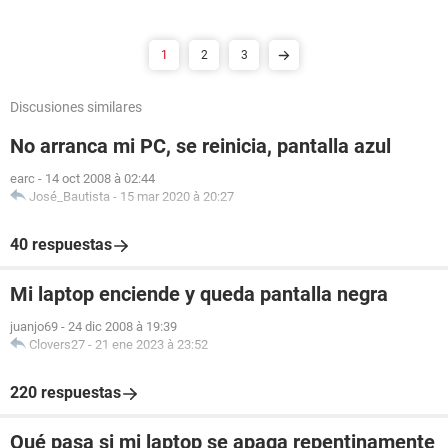
1
2
3
Discusiones similares
No arranca mi PC, se reinicia, pantalla azul
earc
-
14 oct 2008 à 02:44
José_Bautista
-
15 mar 2020 à 20:27
40 respuestas
Mi laptop enciende y queda pantalla negra
juanjo69
-
24 dic 2008 à 19:39
Clovers27
-
21 ene 2023 à 23:52
220 respuestas
Qué pasa si mi laptop se apaga repentinamente