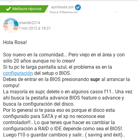
aprobada por
Meilleure réponse
Dana Elfenbaum
nnando2214
7 nov 2012 à 18:21
Hola Rosa!
Soy nuevo en la comunidad... Pero viejo en el área y con
sólo 20 años aunque no lo crean!
Si tu pc te larga pantalla azul, el problema es en la
configuración
del setup o BIOS.
Debes de entrar en la BIOS presionando
supr
al arrancar la
compu!
La mayoría es supr, delete o en algunos casos f11.. Una vez
ahí busca la pestaña advance BIOS feature o advance y
busca la configuración del disco.
Por lo general si te pasa eso es porque el disco esta
configurado para SATA y el xp no reconoce ese
controlador!!.. Lo que tenes que hacer es cambiar la
configuración a RAID o IDE depende como sea el BIOS!.
Luego f10 o guardar cambios y salir.. ( saving and éxit)..