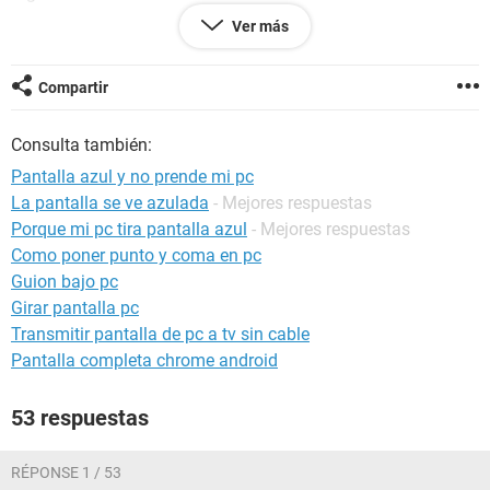
Ver más
Gracias
Compartir
Configuración:
Windows XP
Firefox 3.0.1
Consulta también:
Pantalla azul y no prende mi pc
La pantalla se ve azulada
- Mejores respuestas
Porque mi pc tira pantalla azul
- Mejores respuestas
Como poner punto y coma en pc
Guion bajo pc
Girar pantalla pc
Transmitir pantalla de pc a tv sin cable
Pantalla completa chrome android
53 respuestas
RÉPONSE 1 / 53